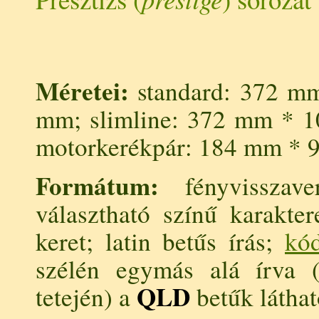
Méretei:
standard: 372 m
mm; slimline: 372 mm * 
motorkerékpár: 184 mm * 
Formátum:
fényvisszave
választható színű karakter
keret; latin betűs írás;
kód
szélén egymás alá írva 
QLD
tetején) a
betűk láthat