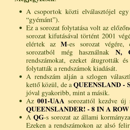
A csoportok közti elválasztójel eg
“gyémánt”).
Ez a sorozat folytatása volt az előzőn
sorozat kifutásával történt 2001 vé
M
elértek az
-es sorozat végére,
N, 
sorozatból még használnak
rendszámokat, ezeket átugrották é
folytatták a rendszámok kiadását.
A rendszám alján a szlogen választh
QUEENSLAND - 
kettő közül, de a
jóval gyakoribb, mint a másik.
001-UAA
Az
sorozattól kezdve új 
QUEENSLANDER! - 8 IN A ROW
QG
A
-s sorozat az állami kormányza
Ezeken a rendszámokon az alsó felira