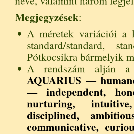
neve, valamint három legje
Megjegyzések
:
A méretek variációi a k
standard/standard, stan
Pótkocsikra bármelyik mé
A rendszám alján a k
AQUARIUS — humane, i
— independent, hone
nurturing, intuitive
disciplined, ambitio
communicative, curious