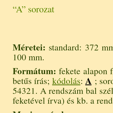
“A” sorozat
Méretei:
standard: 372 mm
100 mm.
Formátum:
fekete alapon f
A
betűs írás;
kódolás
:
; so
54321. A rendszám bal szé
feketével írva) és kb. a ren