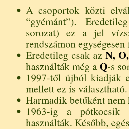
A csoportok közti elvá
“gyémánt”). Eredetil
sorozat) ez a jel víz
rendszámon egységesen f
N, O,
Eredetileg csak az
Q
használták még a
-s so
1997-től újból kiadják 
mellett ez is választható.
Harmadik betűként nem 
1963-ig a pótkocsik
használták. Később, egé