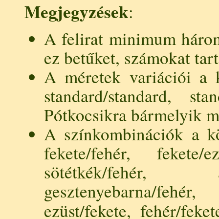
Megjegyzések
:
A felirat minimum három
ez betűket, számokat tar
A méretek variációi a k
standard/standard, stan
Pótkocsikra bármelyik mé
A színkombinációk a köv
fekete/fehér, fekete/e
sötétkék/fehér, a
gesztenyebarna/fehé
ezüst/fekete, fehér/fek