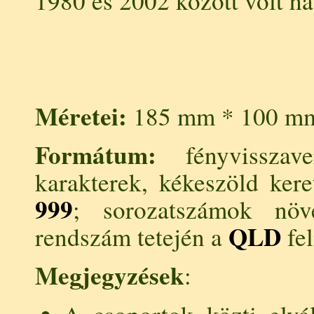
1980 és 2002 között volt ha
Méretei:
185 mm * 100 m
Formátum:
fényvisszave
karakterek, kékeszöld kere
999
; sorozatszámok növ
QLD
rendszám tetején a
fel
Megjegyzések
: