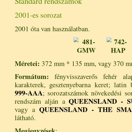
Standard rendszámok
2001-es sorozat
2001 óta van használatban.
Méretei:
372 mm * 135 mm, vagy 370 m
Formátum:
fényvisszaverős fehér ala
karakterek, gesztenyebarna keret; latin
999-AAA
; sorozatszámok növekedési so
QUEENSLAND - S
rendszám alján a
QUEENSLAND - THE SMA
vagy a
látható.
Megjegyzések
: