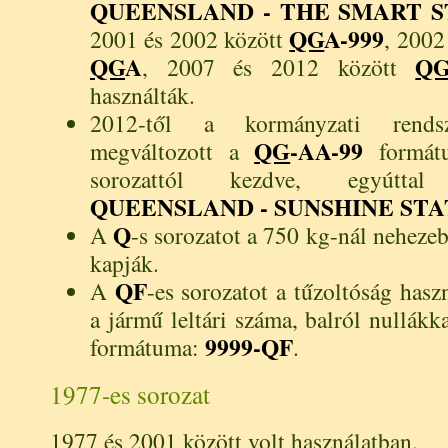
QUEENSLAND - THE SMART S
QG
A-999
2001 és 2002 között
, 2002
QG
A
Q
, 2007 és 2012 között
használták.
2012-től a kormányzati rend
QG
-AA-99
megváltozott a
formát
sorozattól kezdve, egyúttal
QUEENSLAND - SUNSHINE STA
Q
A
-s sorozatot a 750 kg-nál neheze
kapják.
QF
A
-es sorozatot a tűzoltóság hasz
a jármű leltári száma, balról nullákkal
9999-QF
formátuma:
.
1977-es sorozat
1977 és 2001 között volt használatban.