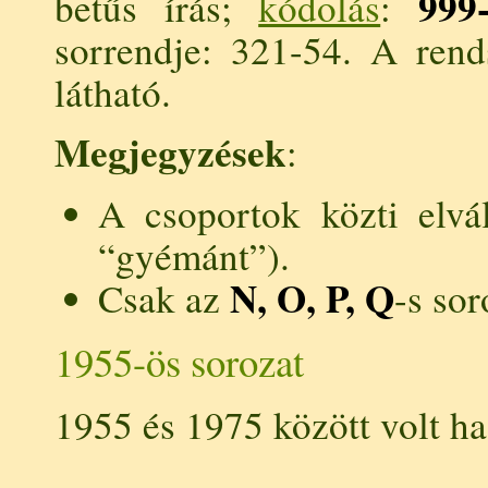
999
betűs írás;
kódolás
:
sorrendje: 321-54. A ren
látható.
Megjegyzések
:
A csoportok közti elvá
“gyémánt”).
N, O, P, Q
Csak az
-s sor
1955-ös sorozat
1955 és 1975 között volt ha