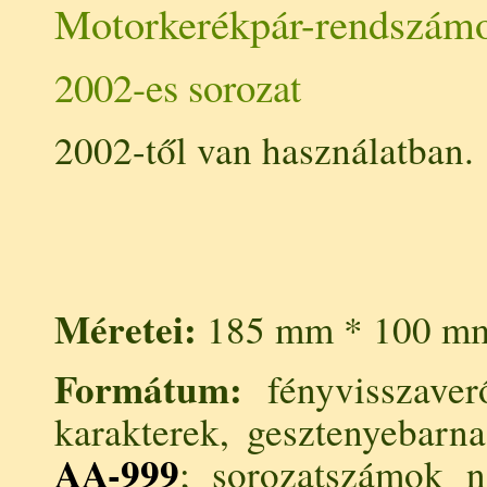
Motorkerékpár-rendszám
2002-es sorozat
2002-től van használatban.
Méretei:
185 mm * 100 m
Formátum:
fényvisszaver
karakterek, gesztenyebarna
AA-999
; sorozatszámok n