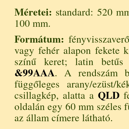
Méretei:
standard: 520 mm
100 mm.
Formátum:
fényvisszaverő
vagy fehér alapon fekete k
színű keret; latin betűs
&99AAA
. A rendszám b
függőleges arany/ezüst/k
QLD
csillagkép, alatta a
fe
oldalán egy 60 mm széles f
az állam címere látható.