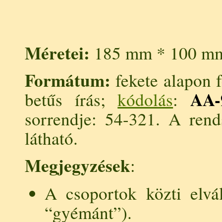
Méretei:
185 mm * 100 m
Formátum:
fekete alapon f
AA-
betűs írás;
kódolás
:
sorrendje: 54-321. A ren
látható.
Megjegyzések
:
A csoportok közti elvá
“gyémánt”).