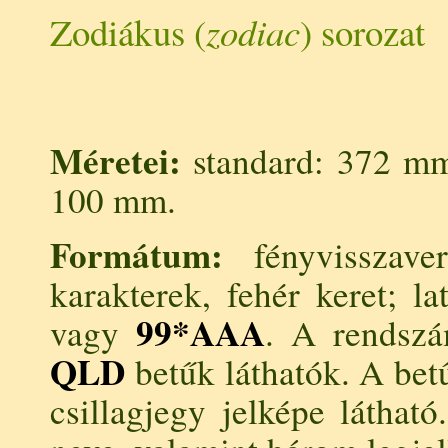
Zodiákus (
zodiac
) sorozat
Méretei:
standard: 372 mm
100 mm.
Formátum:
fényvisszave
karakterek, fehér keret; la
99*AAA
vagy
. A rendszá
QLD
betűk láthatók. A betű
csillagjegy jelképe láthat