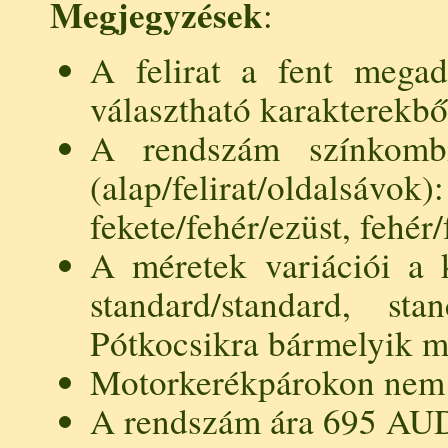
Megjegyzések
:
A felirat a fent mega
választható karakterekből
A rendszám színkombi
(alap/felirat/oldal
fekete/fehér/ezüst, fehér/
A méretek variációi a k
standard/standard, stan
Pótkocsikra bármelyik mé
Motorkerékpárokon nem 
A rendszám ára 695 AU