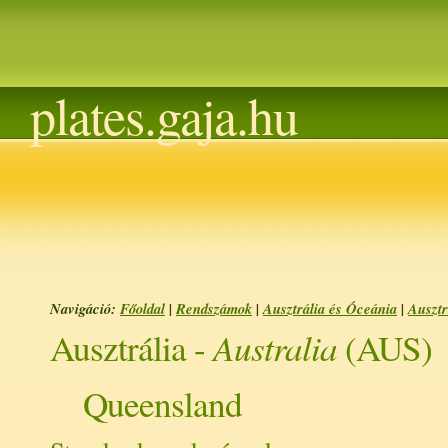
plates.gaja.hu
Navigáció:
Főoldal
|
Rendszámok
|
Ausztrália és Óceánia
|
Ausztr
Australia
Ausztrália -
(AUS)
Queensland