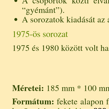
A csoportok közti elvá
“gyémánt”).
A sorozatok kiadását az á
1975-ös sorozat
1975 és 1980 között volt ha
Méretei:
185 mm * 100 m
Formátum:
fekete alapon f