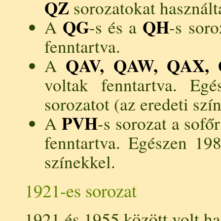
QZ
sorozatokat használtá
QG
QH
A
-s és a
-s sor
fenntartva.
QAV, QAW, QAX,
A
voltak fenntartva. Eg
sorozatot (az eredeti szí
PVH
A
-s sorozat a sofő
fenntartva. Egészen 198
színekkel.
1921-es sorozat
1921 és 1955 között volt ha