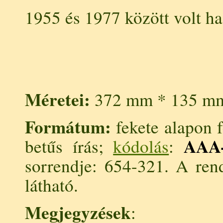
1955 és 1977 között volt ha
Méretei:
372 mm * 135 mm
Formátum:
fekete alapon f
AAA
betűs írás;
kódolás
:
sorrendje: 654-321. A ren
látható.
Megjegyzések
: