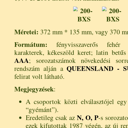
Méretei:
372 mm * 135 mm, vagy 370 m
Formátum:
fényvisszaverős fehér 
karakterek, kékeszöld keret; latin betűs
AAA
; sorozatszámok növekedési sor
QUEENSLAND - S
rendszám alján a
felirat volt látható.
Megjegyzések
:
A csoportok közti elválasztójel eg
“gyémánt”).
N, O, P
Eredetileg csak az
-s sorozat
ezek kifutottak 1987 végén, az új r