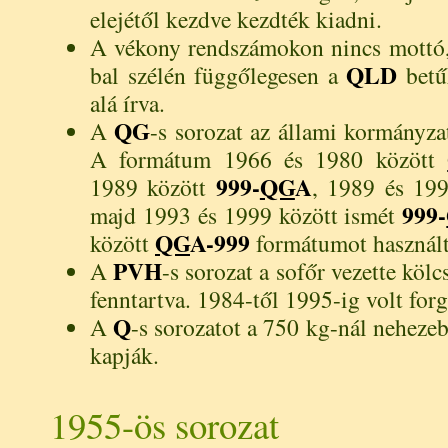
elejétől kezdve kezdték kiadni.
A vékony rendszámokon nincs mottó,
QLD
bal szélén függőlegesen a
betű
alá írva.
QG
A
-s sorozat az állami kormányza
A formátum 1966 és 1980 között
999-
QG
A
1989 között
, 1989 és 19
999-
majd 1993 és 1999 között ismét
QG
A-999
között
formátumot használt
PVH
A
-s sorozat a sofőr vezette kö
fenntartva. 1984-től 1995-ig volt for
Q
A
-s sorozatot a 750 kg-nál neheze
kapják.
1955-ös sorozat