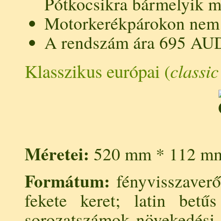
Pótkocsikra bármelyik mé
Motorkerékpárokon nem 
A rendszám ára 695 AU
Klasszikus európai (
classic
Méretei:
520 mm * 112 m
Formátum:
fényvisszaverő
fekete keret; latin betű
sorozatszámok növekedési