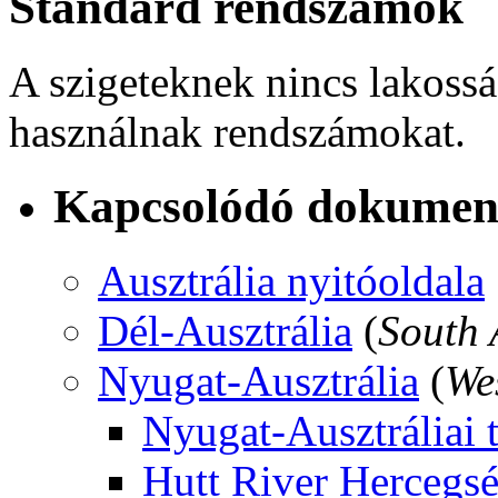
Standard rendszámok
A szigeteknek nincs lakossá
használnak rendszámokat.
Kapcsolódó dokume
Ausztrália nyitóoldala
Dél-Ausztrália
(
South 
Nyugat-Ausztrália
(
We
Nyugat-Ausztráliai 
Hutt River Hercegs