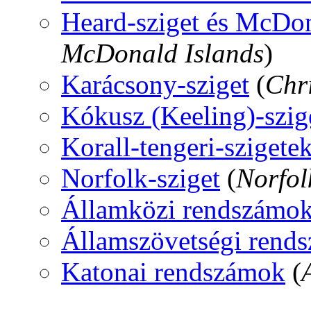
Heard-sziget és McDon
McDonald Islands
)
Karácsony-sziget
(
Chr
Kókusz (Keeling)-szig
Korall-tengeri-szigete
Norfolk-sziget
(
Norfol
Államközi rendszámo
Államszövetségi rend
Katonai rendszámok
(