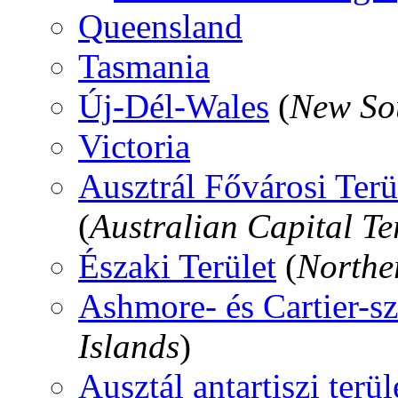
Queensland
Tasmania
Új-Dél-Wales
(
New So
Victoria
Ausztrál Fővárosi Terül
(
Australian Capital Te
Északi Terület
(
Norther
Ashmore- és Cartier-sz
Islands
)
Ausztál antartiszi terül