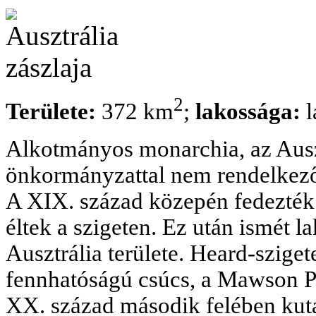
2
Területe:
372 km
;
lakossága:
l
Alkotmányos monarchia, az Ausz
önkormányzattal nem rendelkező 
A XIX. század közepén fedezték 
éltek a szigeten. Ez után ismét l
Ausztrália területe. Heard-sziget
fennhatóságú csúcs, a Mawson P
XX. század második felében kut