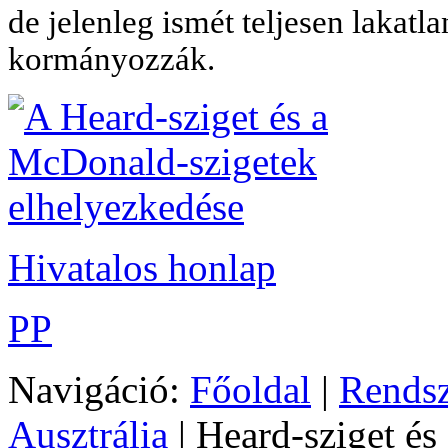
de jelenleg ismét teljesen lakatl
kormányozzák.
Hivatalos honlap
PP
Navigáció:
Főoldal
|
Rends
Ausztrália
| Heard-sziget é