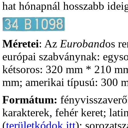
hat hónapnál hosszabb ideig
Méretei
: Az
Euroband
os r
európai szabványnak: egys
kétsoros: 320 mm * 210 m
mm; amerikai típusú: 300
Formátum:
fényvisszaverő
karakterek, fehér keret; lati
(
területkódok itt
); sorozats