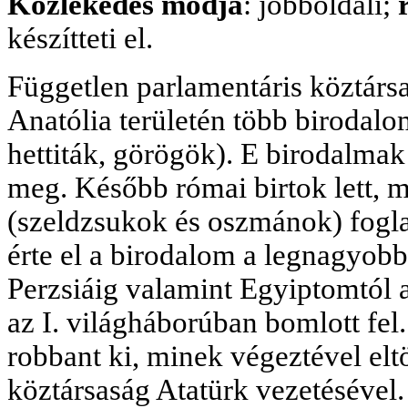
Közlekedés módja
: jobboldali;
készítteti el.
Független parlamentáris köztárs
Anatólia területén több birodalom
hettiták, görögök). E birodalmak
meg. Később római birtok lett, 
(szeldzsukok és oszmánok) foglal
érte el a birodalom a legnagyobb
Perzsiáig valamint Egyiptomtól a
az I. világháborúban bomlott fel
robbant ki, minek végeztével eltö
köztársaság Atatürk vezetésével