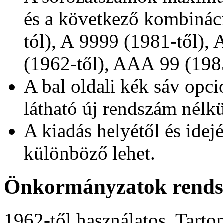
és a következő kombinác
tól),
A 9999
(1981-től),
(1962-től),
AAA 99
(1985
A bal oldali kék sáv opci
látható új rendszám nélkü
A kiadás helyétől és idej
különböző lehet.
Önkormányzatok rend
1962-től használatos. Tar