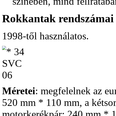
színében, mind feliratába
Rokkantak rendszámai
1998-től használatos.
Méretei
: megfelelnek az eu
520 mm * 110 mm, a kétso
motorkerékpár: 240 mm * 1