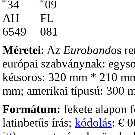
Méretei
: Az
Euroband
os r
európai szabványnak: egys
kétsoros: 320 mm * 210 m
mm; amerikai típusú: 300
Formátum:
fekete alapon f
latinbetűs írás;
kódolás
:
€ 