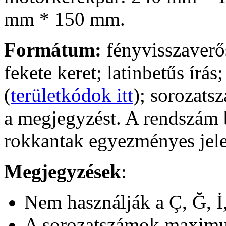
mm * 150 mm.
Formátum:
fényvisszaverős
fekete keret; latinbetűs írás
(
területkódok itt
); sorozats
a megjegyzést. A rendszám b
rokkantak egyezményes jele
Megjegyzések
:
Nem használják a
Ç, Ğ, İ
A sorozatszámok maximum