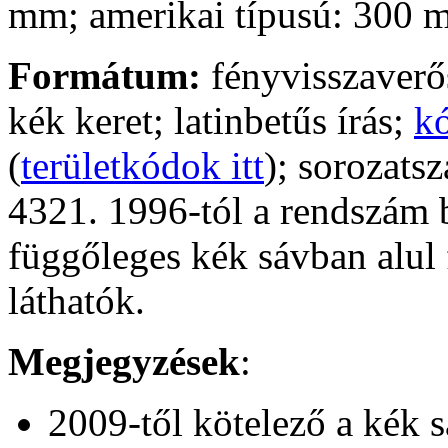
mm; amerikai típusú: 300
Formátum:
fényvisszaverős
kék keret; latinbetűs írás;
k
(
területkódok itt
); sorozats
4321. 1996-tól a rendszám 
függőleges kék sávban alul 
láthatók.
Megjegyzések
:
2009-től kötelező a kék s