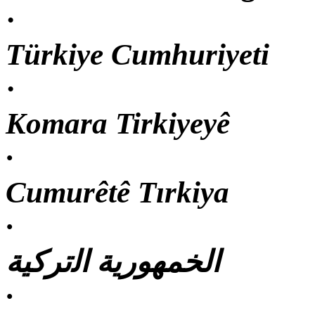
·
Türkiye Cumhuriyeti
·
Komara Tirkiyeyê
·
Cumurêtê Tırkiya
·
ﺍﻟﺨﻤﻬﻮﺭﻳﺔ ﺍﻟﺗﺮﻛﻴﺔ
·