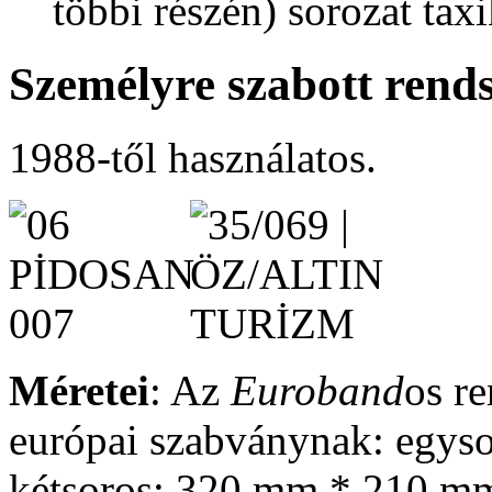
többi részén) sorozat taxi
Személyre szabott ren
1988-től használatos.
Méretei
: Az
Euroband
os r
európai szabványnak: egys
kétsoros: 320 mm * 210 m