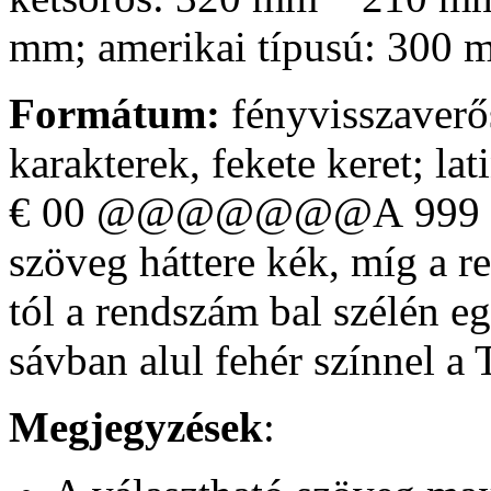
mm; amerikai típusú: 300
Formátum:
fényvisszaverős
karakterek, fekete keret; lat
€ 00 @@@@@@@A 999
szöveg háttere kék, míg a r
tól a rendszám bal szélén 
sávban alul fehér színnel a
Megjegyzések
: