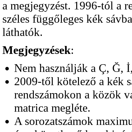
a megjegyzést. 1996-tól a 
széles függőleges kék sávba
láthatók.
Megjegyzések
:
Nem használják a
Ç, Ğ, İ
2009-től kötelező a kék s
rendszámokon a közök va
matrica megléte.
A sorozatszámok maximum