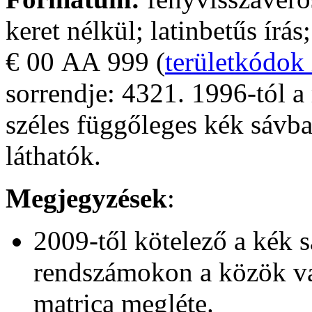
keret nélkül; latinbetűs írás
€ 00
AA
999
(
területkódok 
sorrendje: 4321. 1996-tól 
széles függőleges kék sávba
láthatók.
Megjegyzések
:
2009-től kötelező a kék s
rendszámokon a közök va
matrica megléte.