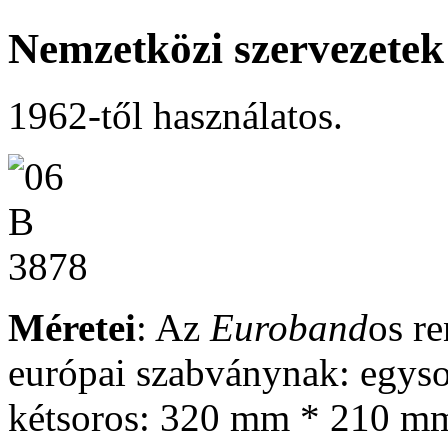
Nemzetközi szervezetek
1962-től használatos.
Méretei
: Az
Euroband
os r
európai szabványnak: egys
kétsoros: 320 mm * 210 m