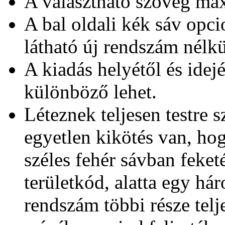
A választható szöveg max
A bal oldali kék sáv opci
látható új rendszám nélkü
A kiadás helyétől és idej
különböző lehet.
Léteznek teljesen testre 
egyetlen kikötés van, ho
széles fehér sávban feketé
területkód, alatta egy h
rendszám többi része tel