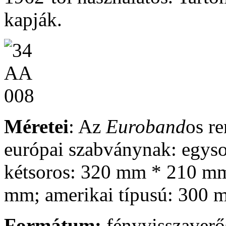
kapják.
Méretei
: Az
Euroband
os r
európai szabványnak: egys
kétsoros: 320 mm * 210 m
mm; amerikai típusú: 300
Formátum:
fényvisszaverős