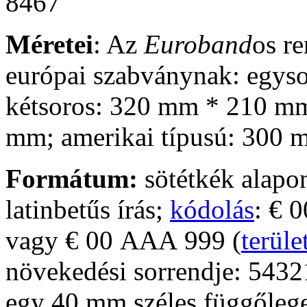
Méretei
: Az
Euroband
os r
európai szabványnak: egys
kétsoros: 320 mm * 210 m
mm; amerikai típusú: 300
Formátum:
sötétkék alapon
latinbetűs írás;
kódolás
:
€ 
vagy
€ 00
AAA
999
(
terüle
növekedési sorrendje: 54321
egy 40 mm széles függőleges