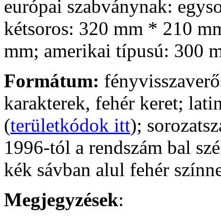
európai szabványnak: egys
kétsoros: 320 mm * 210 m
mm; amerikai típusú: 300
Formátum:
fényvisszaverő
karakterek, fehér keret; lati
(
területkódok itt
); sorozats
1996-tól a rendszám bal sz
kék sávban alul fehér színn
Megjegyzések
: