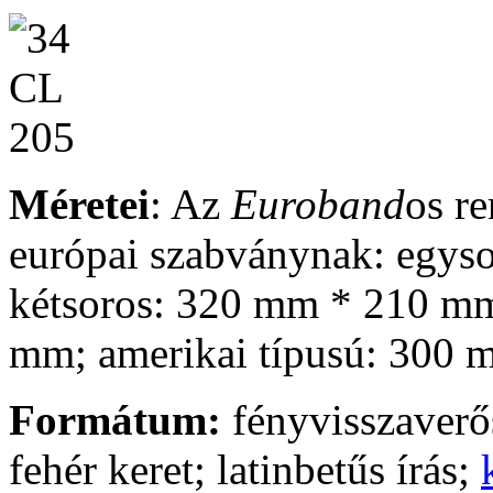
Méretei
: Az
Euroband
os r
európai szabványnak: egys
kétsoros: 320 mm * 210 m
mm; amerikai típusú: 300
Formátum:
fényvisszaverős
fehér keret; latinbetűs írás;