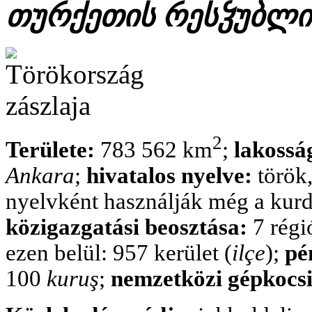
თურქეთის რესჴუბლი
2
Területe:
783 562 km
;
lakossá
Ankara
;
hivatalos nyelve:
török,
nyelvként használják még a kurdot
közigazgatási beosztása:
7 régi
ezen belül: 957 kerület (
ilçe
);
pé
100
kuruş
;
nemzetközi gépkocsi