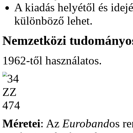
A kiadás helyétől és idej
különböző lehet.
Nemzetközi tudományos
1962-től használatos.
Méretei
: Az
Euroband
os r