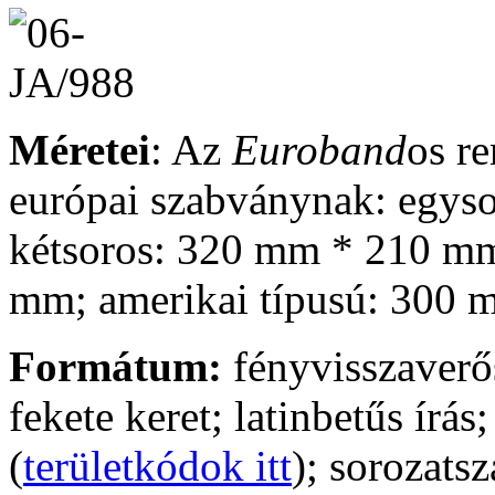
Méretei
: Az
Euroband
os r
európai szabványnak: egys
kétsoros: 320 mm * 210 m
mm; amerikai típusú: 300
Formátum:
fényvisszaverős
fekete keret; latinbetűs írás
(
területkódok itt
); sorozats