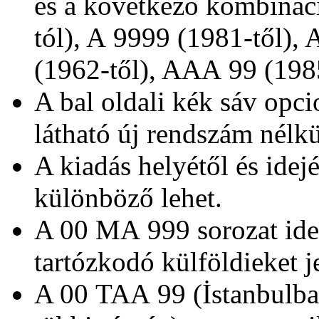
és a következő kombinác
tól),
A 9999
(1981-től),
(1962-től),
AAA 99
(1985
A bal oldali kék sáv opci
látható új rendszám nélkü
A kiadás helyétől és idej
különböző lehet.
A
00
M
A 999
sorozat id
tartózkodó külföldieket je
A
00
T
AA 99
(İstanbulba