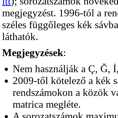
itt
); sorozatszámok növekedé
megjegyzést. 1996-tól a re
széles függőleges kék sávba
láthatók.
Megjegyzések
:
Nem használják a
Ç, Ğ, İ
2009-től kötelező a kék s
rendszámokon a közök va
matrica megléte.
A sorozatszámok maximum