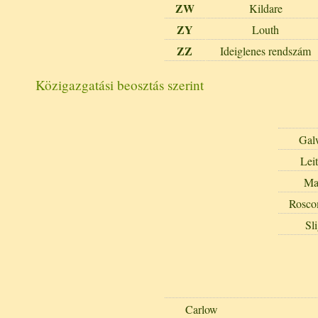
ZW
Kildare
ZY
Louth
ZZ
Ideiglenes rendszám
Közigazgatási beosztás szerint
Gal
Lei
Ma
Rosc
Sl
Carlow