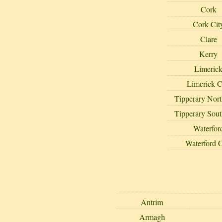
Cork
Cork Cit
Clare
Kerry
Limeric
Limerick C
Tipperary Nor
Tipperary Sou
Waterfor
Waterford C
Antrim
Armagh