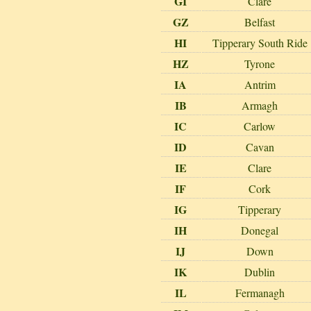
GI
Clare
GZ
Belfast
HI
Tipperary South Ride
HZ
Tyrone
IA
Antrim
IB
Armagh
IC
Carlow
ID
Cavan
IE
Clare
IF
Cork
IG
Tipperary
IH
Donegal
IJ
Down
IK
Dublin
IL
Fermanagh