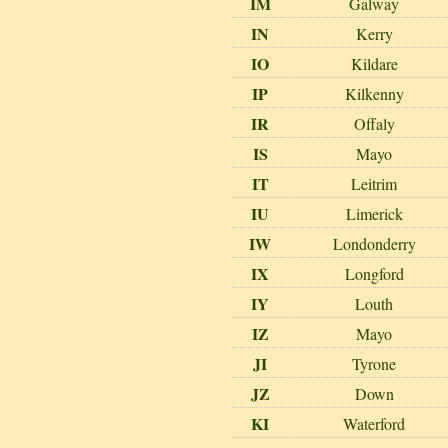
IM
Galway
IN
Kerry
IO
Kildare
IP
Kilkenny
IR
Offaly
IS
Mayo
IT
Leitrim
IU
Limerick
IW
Londonderry
IX
Longford
IY
Louth
IZ
Mayo
JI
Tyrone
JZ
Down
KI
Waterford