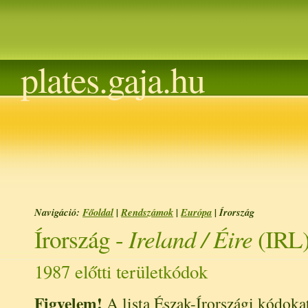
plates.gaja.hu
Navigáció:
Főoldal
|
Rendszámok
|
Európa
| Írország
Ireland / Éire
Írország -
(IRL
1987 előtti területkódok
Figyelem!
A lista Észak-Írországi kódokat