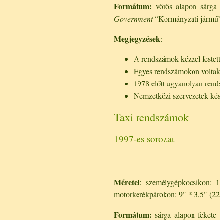
Formátum:
vörös alapon sárga k
Government
“Kormányzati jármű
Megjegyzések
:
A rendszámok kézzel festette
Egyes rendszámokon voltak ti
1978 előtt ugyanolyan rend
Nemzetközi szervezetek késvi
Taxi rendszámok
1997-es sorozat
Méretei
: személygépkocsikon:
motorkerékpárokon: 9" * 3,5" (2
Formátum:
sárga alapon fekete k