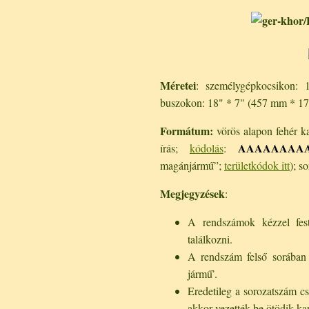
Méretei
: személygépkocsikon:
buszokon: 18" * 7" (457 mm * 17
Formátum:
vörös alapon fehér kar
AAAAAAAAA
írás;
kódolás
:
magánjármű”;
területkódok itt
); s
Megjegyzések
:
A rendszámok kézzel fest
találkozni.
A rendszám felső sorában s
jármű’.
Eredetileg a sorozatszám c
akkor vezették be ötödik kar