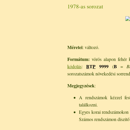
1978-as sorozat
Méretei
: változó.
Formátum:
vörös alapon fehér ka
B
T
P
9999
B
kódolás
:
(
=
B
sorozatszámok növekedési sorrend
Megjegyzések
:
A rendszámok kézzel fest
találkozni.
Egyes korai rendszámokon vol
Számos rendszámon díszítő e