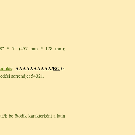
 18" * 7" (457 mm * 178 mm);
AAAAAAAAAA/
BG
-0-
ódolás
:
edési sorrendje: 54321.
ték be ötödik karakterként a latin