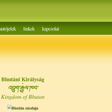
autójelek
linkek
kapcsolat
Bhutáni Királyság
·
འབྲུག་རྒྱལ་ཁབ་
·
Kingdom of Bhutan