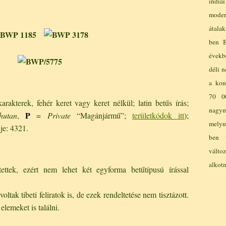
ind
mode
átalak
ben B
évekb
déli n
a kon
70 00
rakterek, fehér keret vagy keret nélkül; latin betűs írás;
nagy
P
hutan
,
=
Private
“Magánjármű”;
területkódok itt
);
melyn
je: 4321.
ben 
válto
alkot
ettek, ezért nem lehet két egyforma betűtípusú írással
tak tibeti feliratok is, de ezek rendeltetése nem tisztázott.
lemeket is találni.