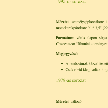
1995-ös sorozat
Méretei
: személygépkocsikon:
motorkerékpárokon: 9" * 3,5" (2
Formátum:
vörös alapon sárga k
Government
“Bhutáni kormányzat
Megjegyzések
:
A rendszámok kézzel festette
Csak rövid ideig voltak forg
1978-as sorozat
Méretei
: változó.