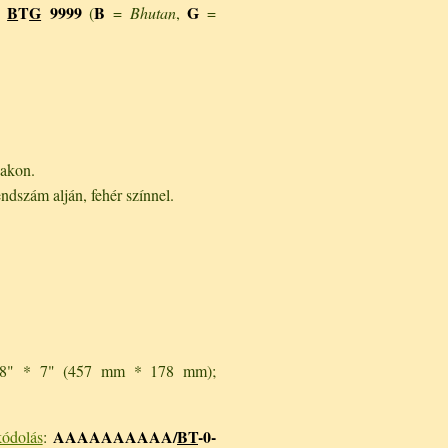
B
T
G
9999
B
G
:
(
=
Bhutan
,
=
úakon.
ndszám alján, fehér színnel.
 18" * 7" (457 mm * 178 mm);
AAAAAAAAAA/
BT
-0-
kódolás
: