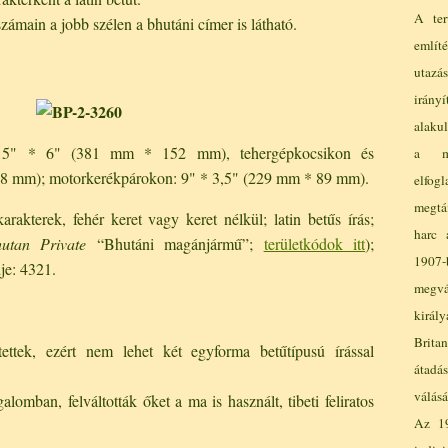
A ter
zámain a jobb szélen a bhutáni címer is látható.
említ
utazás
irány
alakul
 15" * 6" (381 mm * 152 mm), tehergépkocsikon és
a mo
8 mm); motorkerékpárokon: 9" * 3,5" (229 mm * 89 mm).
elfog
megtá
rakterek, fehér keret vagy keret nélkül; latin betűs írás;
harc 
utan Private
“Bhutáni magánjármű”;
területkódok itt
);
19
je: 4321.
megvá
királ
Brit
ettek, ezért nem lehet két egyforma betűtípusú írással
átadá
válás
alomban, felváltották őket a ma is használt, tibeti feliratos
Az 19