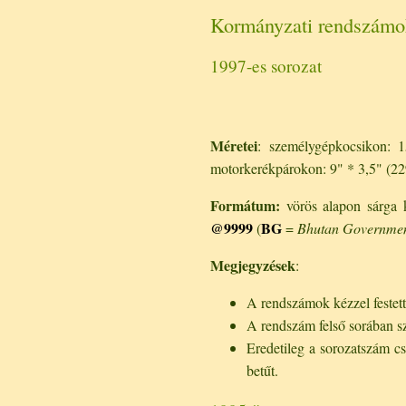
Kormányzati rendszámo
1997-es sorozat
Méretei
: személygépkocsikon:
motorkerékpárokon: 9" * 3,5" (2
Formátum:
vörös alapon sárga ka
@9999
BG
(
=
Bhutan Governme
Megjegyzések
:
A rendszámok kézzel festette
A rendszám felső sorában sze
Eredetileg a sorozatszám cs
betűt.