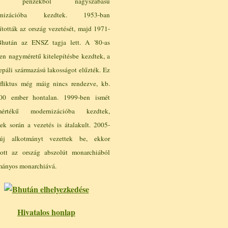
iai pénzekből nagyszabású
rnizációba kezdtek. 1953-ban
ították az ország vezetését, majd 1971-
hután az ENSZ tagja lett. A '80-as
en nagyméretű kitelepítésbe kezdtek, a
epáli származású lakosságot elűzték. Ez
fliktus még máig nincs rendezve, kb.
0 ember hontalan. 1999-ben ismét
mértékű modernizációba kezdtek,
ek során a vezetés is átalakult. 2005-
új alkotmányt vezettek be, ekkor
zott az ország abszolút monarchiából
mányos monarchiává.
Hivatalos honlap