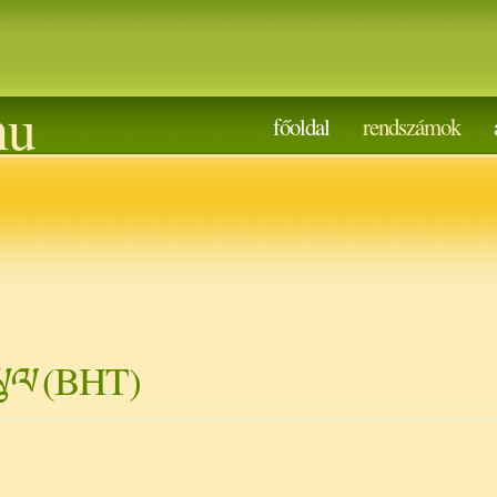
hu
főoldal
rendszámok
ཡུལ
(BHT)