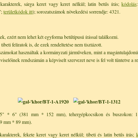
arakterek, sárga keret vagy keret nélkül; latin betűs írás;
kódolás
”;
területkódok itt
); sorozatszámok növekedési sorrendje: 4321.
k, ezért nem lehet két egyforma betűtípusú írással találkozni.
beti feliratok is, de ezek rendeltetése nem tisztázott.
számokat használtak a kormányzati járműveken, mint a magántulajdon
selőinek rendszámán a képviselt szervezet neve is fel volt tüntetve a re
 15" * 6" (381 mm * 152 mm), tehergépkocsikon és buszokon:
29 mm * 89 mm).
arakterek, fekete keret vagy keret nélkül; tibeti és latin betűs írás;