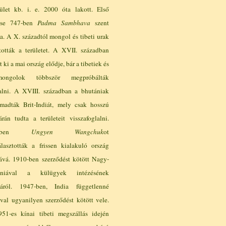
ület kb. i. e. 2000 óta lakott. Első
ése 747-ben
Padma Sambhava
szent
a. A X. századtól mongol és tibeti urak
ították a területet. A XVII. században
t ki a mai ország elődje, bár a tibetiek és
ngolok többször megpróbálták
lalni. A XVIII. században a bhutániak
madták Brit-Indiát, mely csak hosszú
árán tudta a területeit visszafoglalni.
07-ben
Ungyen Wangchuk
ot
lasztották a frissen kialakuló ország
yává. 1910-ben szerződést kötött Nagy-
anniával a külügyek intézésének
sáról. 1947-ben, India függetlenné
ával ugyanilyen szerződést kötött vele.
51-es kínai tibeti megszállás idején