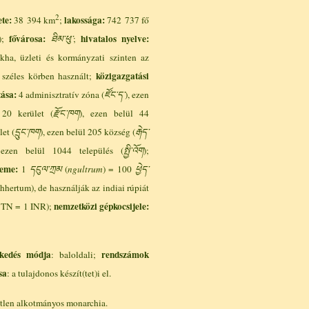
2
te:
lakossága:
38 394 km
;
742 737 fő
fővárosa:
hivatalos nyelve:
);
ཐིམ་ཕུ་
;
kha, üzleti és kormányzati szinten az
közigazgatási
 széles körben használt;
tása:
4 adminisztratív zóna (
ཛོང་ད་
), ezen
 20 kerület (
རྫོང་ཁག
), ezen belül 44
let (
དྲུང་ཁག
), ezen belül 205 község (
རྒེད་
 ezen belül 1044 település (
སྤྱི་འོག
);
eme:
1
དངུལ་ཀྲམ
(
ngultrum
) = 100
ཕྱེད་
hhertum), de használják az indiai rúpiát
nemzetközi gépkocsijele:
 BTN = 1 INR);
kedés módja
rendszámok
: baloldali;
sa
: a tulajdonos készít(tet)i el.
tlen alkotmányos monarchia.