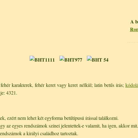
A b
Rom
ehér karakterek, fehér keret vagy keret nélkül; latin betűs írás;
kódol
je: 4321.
k, ezért nem lehet két egyforma betűtípusú írással találkozni.
gy az egyes rendszámok színei jelentettek-e valamit, ha igen, akkor mit
ndszámok a királyi családhoz tartoztak.