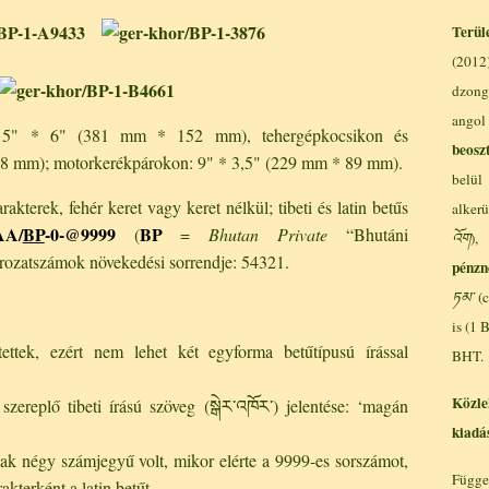
Terüle
(2012
dzong
angol
 15" * 6" (381 mm * 152 mm), tehergépkocsikon és
beosz
8 mm); motorkerékpárokon: 9" * 3,5" (229 mm * 89 mm).
belül
akterek, fehér keret vagy keret nélkül; tibeti és latin betűs
alkerü
A/
BP
-0-@9999
BP
(
=
Bhutan Private
“Bhutáni
འོག
),
orozatszámok növekedési sorrendje: 54321.
pénzn
ཏམ༌
(c
is (1
ettek, ezért nem lehet két egyforma betűtípusú írással
BHT.
Közle
zereplő tibeti írású szöveg (
སྒེར་འཁོཪ་
) jelentése: ‘magán
kiadá
sak négy számjegyű volt, mikor elérte a 9999-es sorszámot,
Függe
akterként a latin betűt.