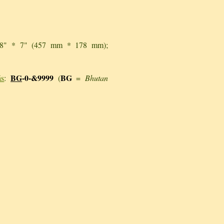
 18" * 7" (457 mm * 178 mm);
BG
-0-&9999
BG
ás
:
(
=
Bhutan
.