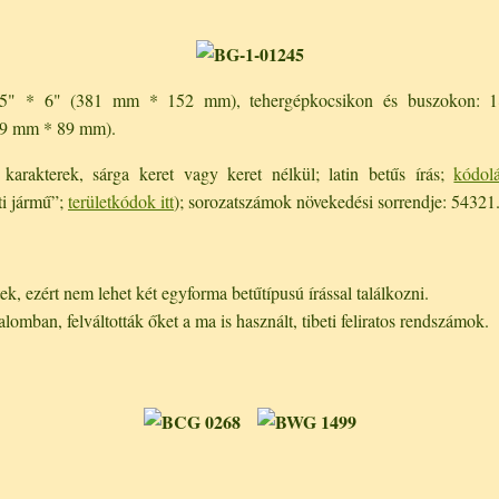
 15" * 6" (381 mm * 152 mm), tehergépkocsikon és buszokon:
29 mm * 89 mm).
arakterek, sárga keret vagy keret nélkül; latin betűs írás;
kódol
i jármű”;
területkódok itt
); sorozatszámok növekedési sorrendje: 54321
k, ezért nem lehet két egyforma betűtípusú írással találkozni.
alomban, felváltották őket a ma is használt, tibeti feliratos rendszámok.