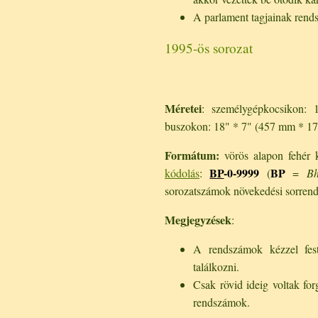
A parlament tagjainak rends
1995-ös sorozat
Méretei
: személygépkocsikon:
buszokon: 18" * 7" (457 mm * 17
Formátum:
vörös alapon fehér ka
BP
-0-9999
BP
kódolás
:
(
=
Bh
sorozatszámok növekedési sorrend
Megjegyzések
:
A rendszámok kézzel fest
találkozni.
Csak rövid ideig voltak forg
rendszámok.