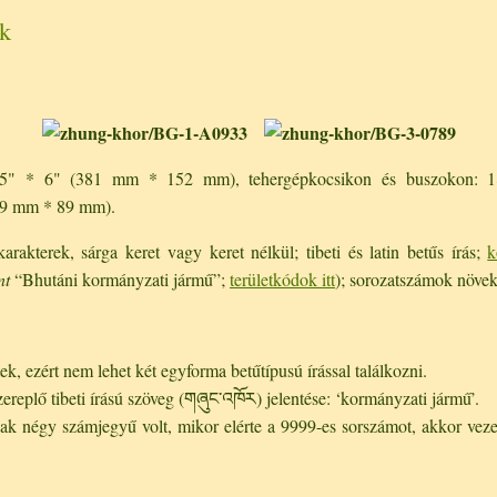
k
 15" * 6" (381 mm * 152 mm), tehergépkocsikon és buszokon:
29 mm * 89 mm).
rakterek, sárga keret vagy keret nélkül; tibeti és latin betűs írás;
k
nt
“Bhutáni kormányzati jármű”;
területkódok itt
); sorozatszámok növek
k, ezért nem lehet két egyforma betűtípusú írással találkozni.
replő tibeti írású szöveg (
གཞུང་འཁོཪ
) jelentése: ‘kormányzati jármű’.
ak négy számjegyű volt, mikor elérte a 9999-es sorszámot, akkor vezet