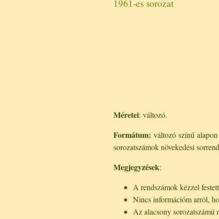
1961-es sorozat
Méretei
: változó.
Formátum:
változó színű alapon f
sorozatszámok növekedési sorrend
Megjegyzések
:
A rendszámok kézzel festette
Nincs információm arról, ho
Az alacsony sorozatszámú re