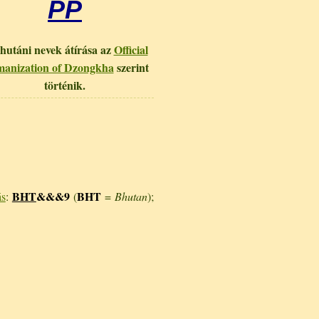
PP
hutáni nevek átírása az
Official
anization of Dzongkha
szerint
történik.
BHT
&&&9
BHT
ás
:
(
=
Bhutan
);
.