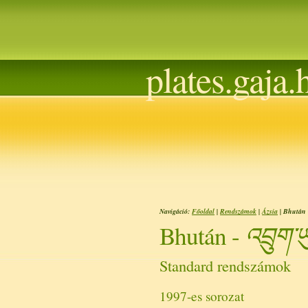
plates.gaja.
Navigáció:
Főoldal
|
Rendszámok
|
Ázsia
| Bhután
འབྲུག་
Bhután -
Standard rendszámok
1997-es sorozat